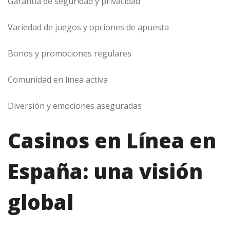
Garantía de seguridad y privacidad
Variedad de juegos y opciones de apuesta
Bonos y promociones regulares
Comunidad en línea activa
Diversión y emociones aseguradas
Casinos en Línea en
España: una visión
global