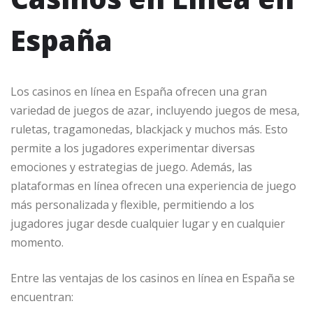
España
Los casinos en línea en España ofrecen una gran
variedad de juegos de azar, incluyendo juegos de mesa,
ruletas, tragamonedas, blackjack y muchos más. Esto
permite a los jugadores experimentar diversas
emociones y estrategias de juego. Además, las
plataformas en línea ofrecen una experiencia de juego
más personalizada y flexible, permitiendo a los
jugadores jugar desde cualquier lugar y en cualquier
momento.
Entre las ventajas de los casinos en línea en España se
encuentran: