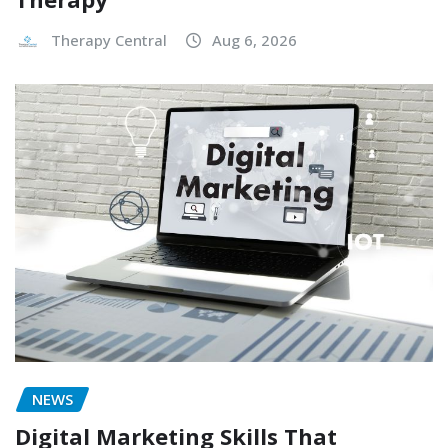
Therapy Central
Aug 6, 2026
NEWS
Digital Marketing Skills That