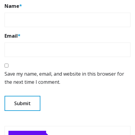
Name
*
Email
*
Save my name, email, and website in this browser for
the next time I comment.