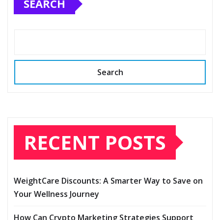
SEARCH
Search
RECENT POSTS
WeightCare Discounts: A Smarter Way to Save on
Your Wellness Journey
How Can Crypto Marketing Strategies Support