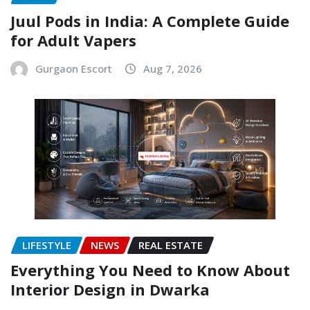
Juul Pods in India: A Complete Guide
for Adult Vapers
Gurgaon Escort
Aug 7, 2026
LIFESTYLE
NEWS
REAL ESTATE
Everything You Need to Know About
Interior Design in Dwarka