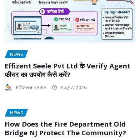
NEWS
Effizent Seele Pvt Ltd के Verify Agent
फीचर का उपयोग कैसे करें?
Effizent seele
Aug 7, 2026
NEWS
How Does the Fire Department Old
Bridge NJ Protect The Community?