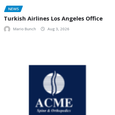
NEWS
Turkish Airlines Los Angeles Office
Mario Bunch
Aug 3, 2026