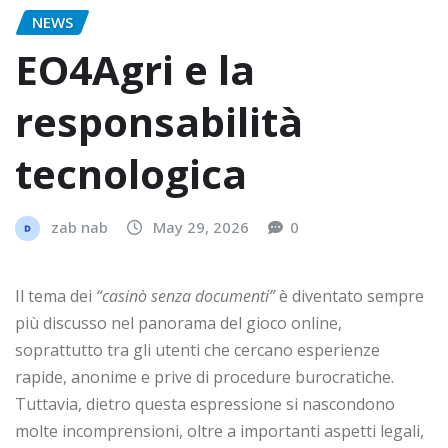
NEWS
EO4Agri e la
responsabilità
tecnologica
zab nab
May 29, 2026
0
Il tema dei
“casinò senza documenti”
è diventato sempre
più discusso nel panorama del gioco online,
soprattutto tra gli utenti che cercano esperienze
rapide, anonime e prive di procedure burocratiche.
Tuttavia, dietro questa espressione si nascondono
molte incomprensioni, oltre a importanti aspetti legali,