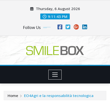
Skip
Thursday, 6 August 2026
to
content
9:11:44 PM
Follow Us
Home
EO4Agri e la responsabilità tecnologica