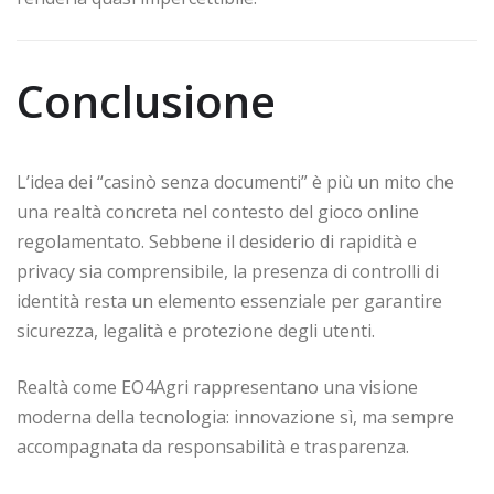
Conclusione
L’idea dei “casinò senza documenti” è più un mito che
una realtà concreta nel contesto del gioco online
regolamentato. Sebbene il desiderio di rapidità e
privacy sia comprensibile, la presenza di controlli di
identità resta un elemento essenziale per garantire
sicurezza, legalità e protezione degli utenti.
Realtà come EO4Agri rappresentano una visione
moderna della tecnologia: innovazione sì, ma sempre
accompagnata da responsabilità e trasparenza.