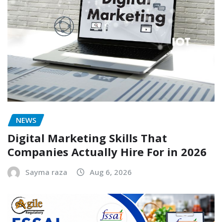
NEWS
Digital Marketing Skills That
Companies Actually Hire For in 2026
Sayma raza
Aug 6, 2026