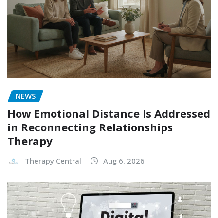
NEWS
How Emotional Distance Is Addressed
in Reconnecting Relationships
Therapy
Therapy Central
Aug 6, 2026