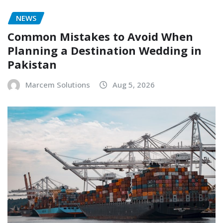
NEWS
Common Mistakes to Avoid When
Planning a Destination Wedding in
Pakistan
Marcem Solutions
Aug 5, 2026