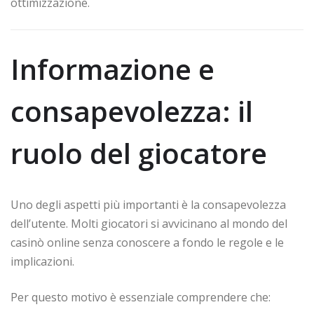
ottimizzazione.
Informazione e
consapevolezza: il
ruolo del giocatore
Uno degli aspetti più importanti è la consapevolezza
dell’utente. Molti giocatori si avvicinano al mondo del
casinò online senza conoscere a fondo le regole e le
implicazioni.
Per questo motivo è essenziale comprendere che: