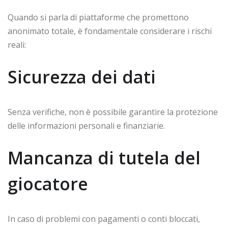
Quando si parla di piattaforme che promettono
anonimato totale, è fondamentale considerare i rischi
reali:
Sicurezza dei dati
Senza verifiche, non è possibile garantire la protezione
delle informazioni personali e finanziarie.
Mancanza di tutela del
giocatore
In caso di problemi con pagamenti o conti bloccati,