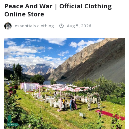
Peace And War | Official Clothing
Online Store
essentials clothing
Aug 5, 2026