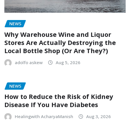
NEWS
Why Warehouse Wine and Liquor
Stores Are Actually Destroying the
Local Bottle Shop (Or Are They?)
adolfo askew
Aug 5, 2026
NEWS
How to Reduce the Risk of Kidney
Disease If You Have Diabetes
Healingwith AcharyaManish
Aug 3, 2026