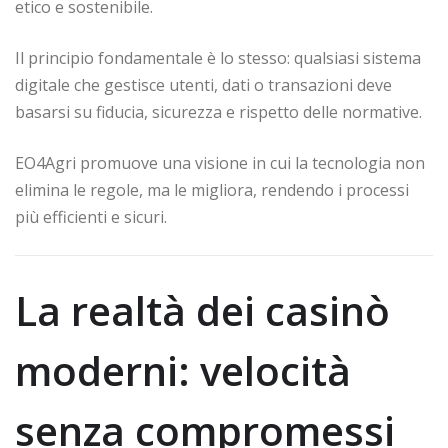
etico e sostenibile.
Il principio fondamentale è lo stesso: qualsiasi sistema
digitale che gestisce utenti, dati o transazioni deve
basarsi su fiducia, sicurezza e rispetto delle normative.
EO4Agri promuove una visione in cui la tecnologia non
elimina le regole, ma le migliora, rendendo i processi
più efficienti e sicuri.
La realtà dei casinò
moderni: velocità
senza compromessi