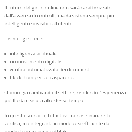
Il futuro del gioco online non sarà caratterizzato
dall’assenza di controlli, ma da sistemi sempre più
intelligenti e invisibili all’utente.
Tecnologie come:
intelligenza artificiale
riconoscimento digitale
verifica automatizzata dei documenti
blockchain per la trasparenza
stanno già cambiando il settore, rendendo l’esperienza
più fluida e sicura allo stesso tempo.
In questo scenario, l’obiettivo non è eliminare la
verifica, ma integrarla in modo così efficiente da
renderla quasi impercettibile.