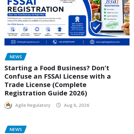
NEWS
Starting a Food Business? Don’t
Confuse an FSSAI License with a
Trade License (Complete
Registration Guide 2026)
Agile Regulatory
Aug 6, 2026
NEWS