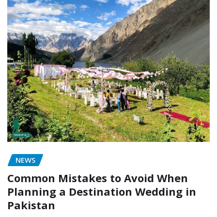
NEWS
Common Mistakes to Avoid When
Planning a Destination Wedding in
Pakistan