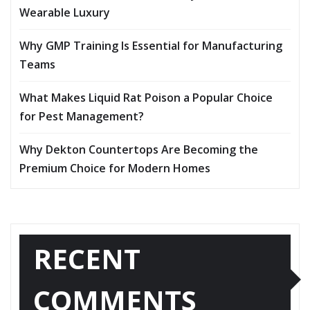
Wearable Luxury
Why GMP Training Is Essential for Manufacturing
Teams
What Makes Liquid Rat Poison a Popular Choice
for Pest Management?
Why Dekton Countertops Are Becoming the
Premium Choice for Modern Homes
RECENT
COMMENTS