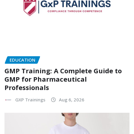
EDUCATION
GMP Training: A Complete Guide to
GMP for Pharmaceutical
Professionals
GXP Trainings
Aug 6, 2026