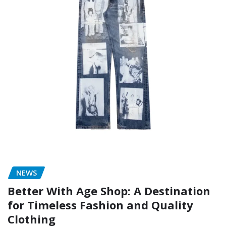
NEWS
Better With Age Shop: A Destination
for Timeless Fashion and Quality
Clothing