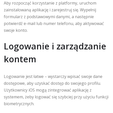
Aby rozpocząć korzystanie z platformy, uruchom
zainstalowaną aplikację i zarejestruj się. Wypełnij
formularz z podstawowymi danymi, a następnie
potwierdź e-mail lub numer telefonu, aby aktywować
swoje konto.
Logowanie i zarządzanie
kontem
Logowanie jest łatwe – wystarczy wpisać swoje dane
dostępowe, aby uzyskać dostęp do swojego profilu.
Użytkownicy iOS mogą zintegrować aplikację z
systemem, żeby logować się szybciej przy użyciu funkcji
biometrycznych.