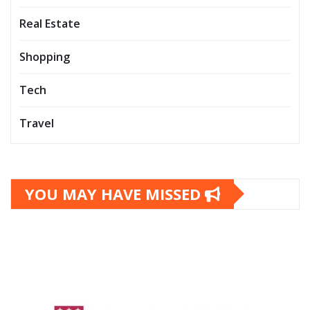
Real Estate
Shopping
Tech
Travel
YOU MAY HAVE MISSED