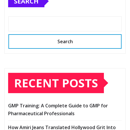
SEARCH
Search
RECENT POSTS
GMP Training: A Complete Guide to GMP for
Pharmaceutical Professionals
How Amiri Jeans Translated Hollywood Grit Into