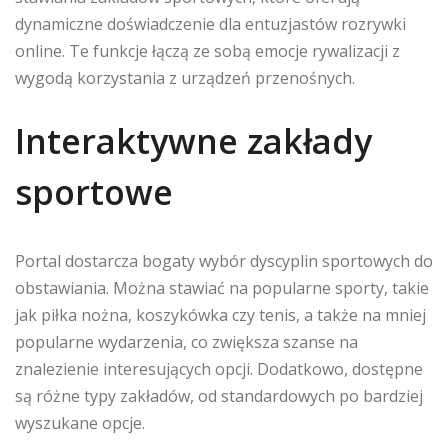
dynamiczne doświadczenie dla entuzjastów rozrywki
online. Te funkcje łączą ze sobą emocje rywalizacji z
wygodą korzystania z urządzeń przenośnych.
Interaktywne zakłady
sportowe
Portal dostarcza bogaty wybór dyscyplin sportowych do
obstawiania. Można stawiać na popularne sporty, takie
jak piłka nożna, koszykówka czy tenis, a także na mniej
popularne wydarzenia, co zwiększa szanse na
znalezienie interesujących opcji. Dodatkowo, dostępne
są różne typy zakładów, od standardowych po bardziej
wyszukane opcje.