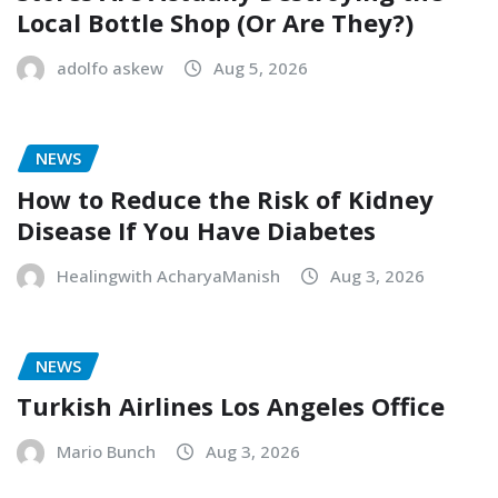
Local Bottle Shop (Or Are They?)
adolfo askew
Aug 5, 2026
NEWS
How to Reduce the Risk of Kidney
Disease If You Have Diabetes
Healingwith AcharyaManish
Aug 3, 2026
NEWS
Turkish Airlines Los Angeles Office
Mario Bunch
Aug 3, 2026