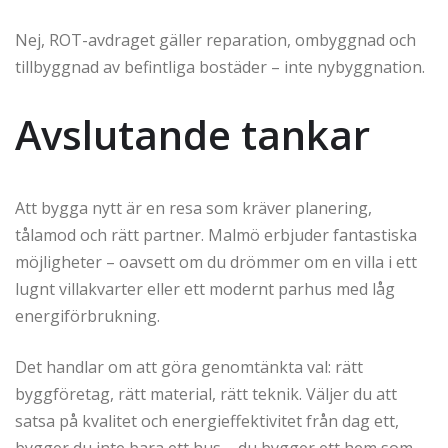
Nej, ROT-avdraget gäller reparation, ombyggnad och
tillbyggnad av befintliga bostäder – inte nybyggnation.
Avslutande tankar
Att bygga nytt är en resa som kräver planering,
tålamod och rätt partner. Malmö erbjuder fantastiska
möjligheter – oavsett om du drömmer om en villa i ett
lugnt villakvarter eller ett modernt parhus med låg
energiförbrukning.
Det handlar om att göra genomtänkta val: rätt
byggföretag, rätt material, rätt teknik. Väljer du att
satsa på kvalitet och energieffektivitet från dag ett,
bygger du inte bara ett hus – du bygger ett hem som