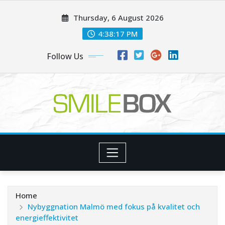
Skip
Thursday, 6 August 2026
to
content
4:38:19 PM
Follow Us
Home
Nybyggnation Malmö med fokus på kvalitet och
energieffektivitet