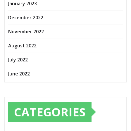
January 2023
December 2022
November 2022
August 2022
July 2022
June 2022
CATEGORIES