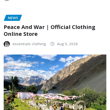
NEWS
Peace And War | Official Clothing
Online Store
essentials clothing
Aug 5, 2026