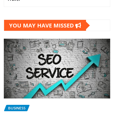
YOU MAY HAVE MISSED
BUSINESS