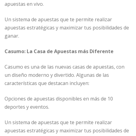
apuestas en vivo.
Un sistema de apuestas que te permite realizar
apuestas estratégicas y maximizar tus posibilidades de
ganar.
Casumo: La Casa de Apuestas más Diferente
Casumo es una de las nuevas casas de apuestas, con
un diseño moderno y divertido. Algunas de las
características que destacan incluyen:
Opciones de apuestas disponibles en más de 10
deportes y eventos.
Un sistema de apuestas que te permite realizar
apuestas estratégicas y maximizar tus posibilidades de