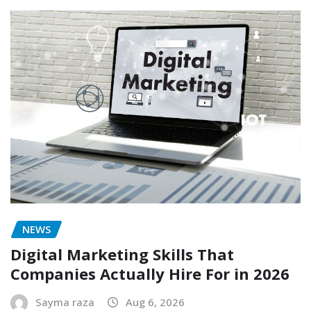
NEWS
Digital Marketing Skills That
Companies Actually Hire For in 2026
Sayma raza
Aug 6, 2026