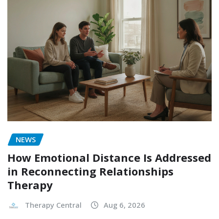
NEWS
How Emotional Distance Is Addressed
in Reconnecting Relationships
Therapy
Therapy Central
Aug 6, 2026