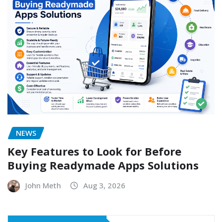
NEWS
Key Features to Look for Before
Buying Readymade Apps Solutions
John Meth
Aug 3, 2026