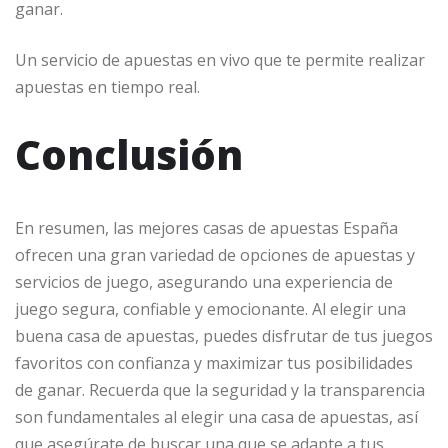
ganar.
Un servicio de apuestas en vivo que te permite realizar
apuestas en tiempo real.
Conclusión
En resumen, las mejores casas de apuestas España
ofrecen una gran variedad de opciones de apuestas y
servicios de juego, asegurando una experiencia de
juego segura, confiable y emocionante. Al elegir una
buena casa de apuestas, puedes disfrutar de tus juegos
favoritos con confianza y maximizar tus posibilidades
de ganar. Recuerda que la seguridad y la transparencia
son fundamentales al elegir una casa de apuestas, así
que asegúrate de buscar una que se adapte a tus