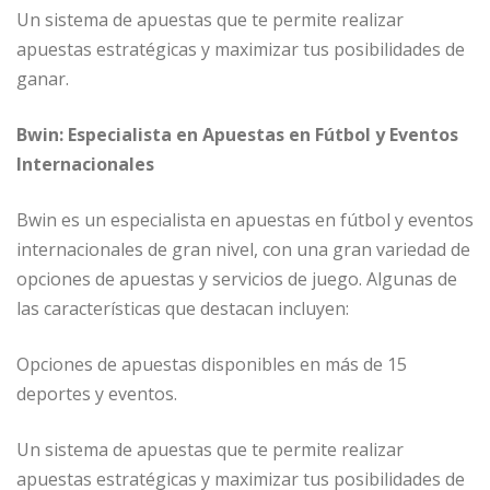
Un sistema de apuestas que te permite realizar
apuestas estratégicas y maximizar tus posibilidades de
ganar.
Bwin: Especialista en Apuestas en Fútbol y Eventos
Internacionales
Bwin es un especialista en apuestas en fútbol y eventos
internacionales de gran nivel, con una gran variedad de
opciones de apuestas y servicios de juego. Algunas de
las características que destacan incluyen:
Opciones de apuestas disponibles en más de 15
deportes y eventos.
Un sistema de apuestas que te permite realizar
apuestas estratégicas y maximizar tus posibilidades de