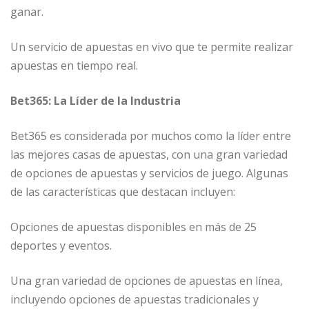
ganar.
Un servicio de apuestas en vivo que te permite realizar
apuestas en tiempo real.
Bet365: La Líder de la Industria
Bet365 es considerada por muchos como la líder entre
las mejores casas de apuestas, con una gran variedad
de opciones de apuestas y servicios de juego. Algunas
de las características que destacan incluyen:
Opciones de apuestas disponibles en más de 25
deportes y eventos.
Una gran variedad de opciones de apuestas en línea,
incluyendo opciones de apuestas tradicionales y