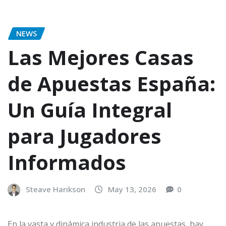
NEWS
Las Mejores Casas
de Apuestas España:
Un Guía Integral
para Jugadores
Informados
Steave Harikson
May 13, 2026
0
En la vasta y dinámica industria de las apuestas, hay