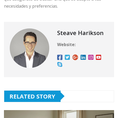
necesidades y preferencias.
Steave Harikson
Website:
RELATED STORY