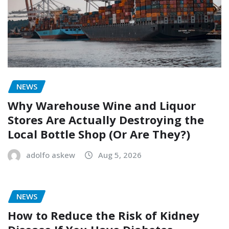
NEWS
Why Warehouse Wine and Liquor
Stores Are Actually Destroying the
Local Bottle Shop (Or Are They?)
adolfo askew
Aug 5, 2026
NEWS
How to Reduce the Risk of Kidney