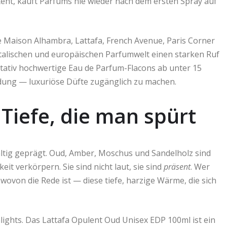
teht, kauft Parfums nie wieder nach dem ersten Spray auf
Maison Alhambra, Lattafa, French Avenue, Paris Corner
talischen und europäischen Parfumwelt einen starken Ruf
itativ hochwertige Eau de Parfum-Flacons ab unter 15
eidung — luxuriöse Düfte zugänglich zu machen.
Tiefe, die man spürt
altig geprägt. Oud, Amber, Moschus und Sandelholz sind
eit verkörpern. Sie sind nicht laut, sie sind
präsent
. Wer
ovon die Rede ist — diese tiefe, harzige Wärme, die sich
lights. Das Lattafa Opulent Oud Unisex EDP 100ml ist ein