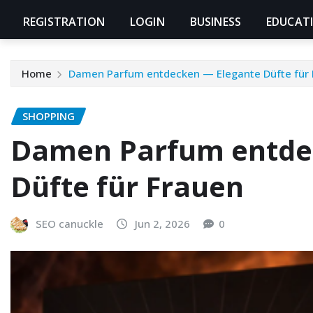
REGISTRATION
LOGIN
BUSINESS
EDUCAT
Home
Damen Parfum entdecken — Elegante Düfte für 
SHOPPING
Damen Parfum entde
Düfte für Frauen
SEO canuckle
Jun 2, 2026
0